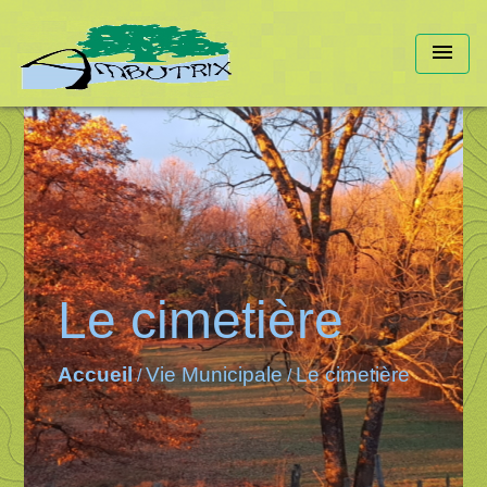
menu
Le cimetière
Accueil
Vie Municipale
Le cimetière
/
/