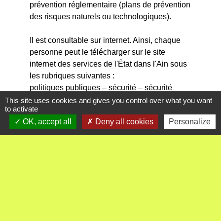
prévention réglementaire (plans de prévention
des risques naturels ou technologiques).
Il est consultable sur internet. Ainsi, chaque
personne peut le télécharger sur le site
internet des services de l'État dans l'Ain sous
les rubriques suivantes :
politiques publiques – sécurité – sécurité
civile – le recensement des risques et à
This site uses cookies and gives you control over what you want
to activate
l'adresse suivante :
OK, accept all
Deny all cookies
Personalize
http://www.ain.gouv.fr/le-recensement-des-
risques-dans-le-departement-le-a1369.html
Vous trouverez ci-dessous l'arrêté préfectoral
relatif au DDRM ainsi que le tableau des
risques par commune, extrait du DDRM.
Le SIDPC de la préfecture de l'Ain