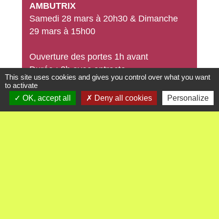
AMBUTRIX
Samedi 28 mars à 20h30 & Dimanche
29 mars à 15h00
Ouverture des portes 1h avant
Durée : 2h avec entracte
This site uses cookies and gives you control over what you want
Buvette/ Pâtisseries
to activate
OK, accept all
Deny all cookies
Personalize
AUTRES MANIFESTATIONS
VENTE PLATS À EMPORTER
Samedi 28 février
SPECTACLE HUMOUR
er
Dimanche 1
mars
à AMBUTRIX