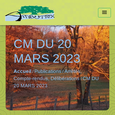
menu
CM DU 20
MARS 2023
Accueil
Publications
Arrêtés,
/
/
Compte-rendus, Délibérations
CM DU
/
20 MARS 2023