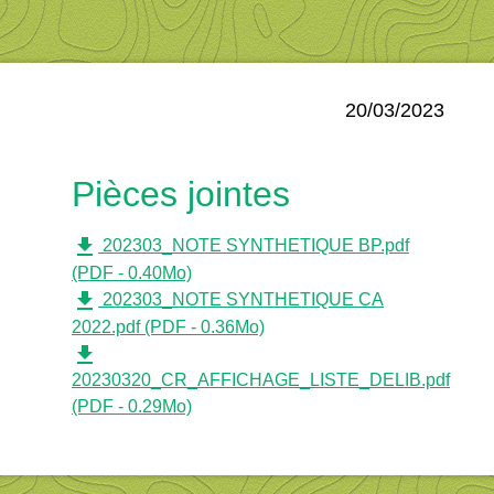
20/03/2023
Pièces jointes
file_download
202303_NOTE SYNTHETIQUE BP.pdf
(PDF - 0.40Mo)
file_download
202303_NOTE SYNTHETIQUE CA
2022.pdf (PDF - 0.36Mo)
file_download
20230320_CR_AFFICHAGE_LISTE_DELIB.pdf
(PDF - 0.29Mo)