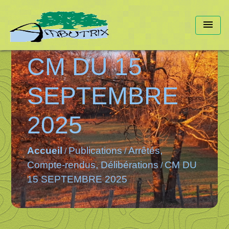
menu
CM DU 15
SEPTEMBRE
2025
Accueil
Publications
Arrêtés,
/
/
Compte-rendus, Délibérations
CM DU
/
15 SEPTEMBRE 2025