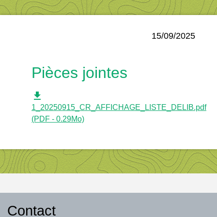
15/09/2025
Pièces jointes
file_download
1_20250915_CR_AFFICHAGE_LISTE_DELIB.pdf
(PDF - 0.29Mo)
Contact