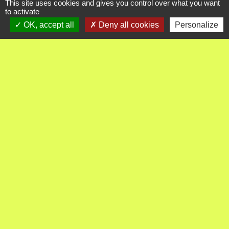
This site uses cookies and gives you control over what you want
to activate
OK, accept all
Deny all cookies
Personalize
Contact
Commune d'Ambutrix
8 impasse les corrées
01500 Ambutrix - FRANCE
+33 4 74 38 04 50
Contact par formulaire
-
-
Mentions légales
Politique de confidentialité