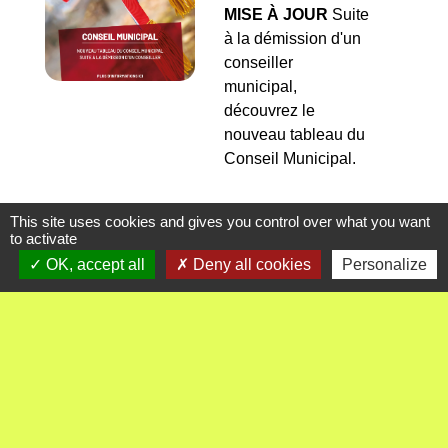
MISE À JOUR
Suite
à la démission d'un
conseiller
municipal,
découvrez le
nouveau tableau du
Conseil Municipal.
Magazine
This site uses cookies and gives you control over what you want
to activate
d’information
OK, accept all
Deny all cookies
Personalize
Libellule
Toute
l’actualité du SR3A
Cars Région pour
1 euro le trajet