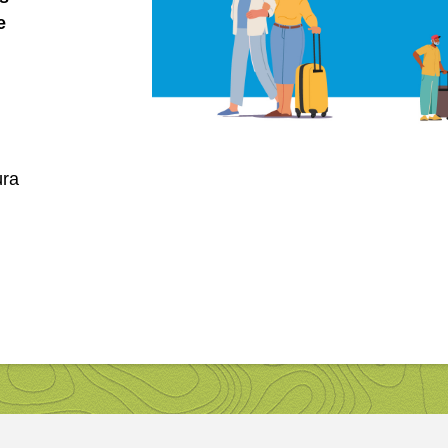
e
ùra
u