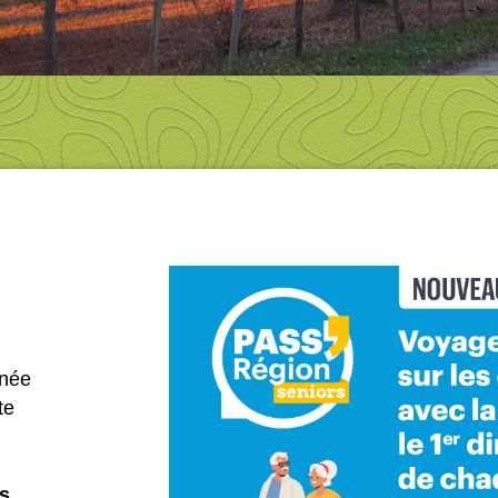
inée
te
s